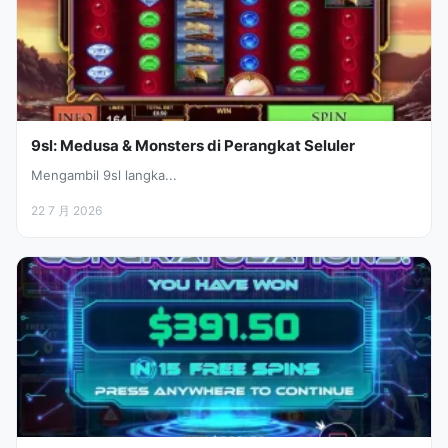
9sl: Medusa & Monsters di Perangkat Seluler
Mengambil 9sl langka...
22 7 月 2026