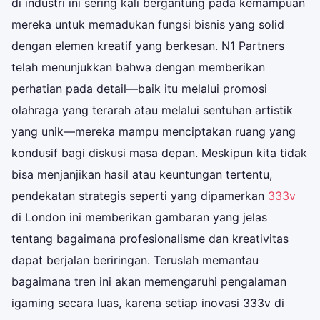
di industri ini sering kali bergantung pada kemampuan
mereka untuk memadukan fungsi bisnis yang solid
dengan elemen kreatif yang berkesan. N1 Partners
telah menunjukkan bahwa dengan memberikan
perhatian pada detail—baik itu melalui promosi
olahraga yang terarah atau melalui sentuhan artistik
yang unik—mereka mampu menciptakan ruang yang
kondusif bagi diskusi masa depan. Meskipun kita tidak
bisa menjanjikan hasil atau keuntungan tertentu,
pendekatan strategis seperti yang dipamerkan
333v
di London ini memberikan gambaran yang jelas
tentang bagaimana profesionalisme dan kreativitas
dapat berjalan beriringan. Teruslah memantau
bagaimana tren ini akan memengaruhi pengalaman
igaming secara luas, karena setiap inovasi 333v di