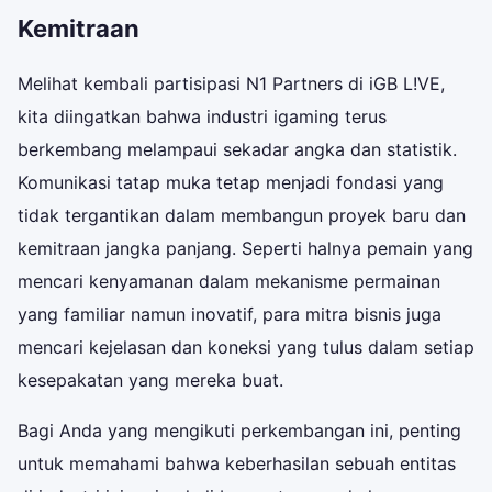
Kemitraan
Melihat kembali partisipasi N1 Partners di iGB L!VE,
kita diingatkan bahwa industri igaming terus
berkembang melampaui sekadar angka dan statistik.
Komunikasi tatap muka tetap menjadi fondasi yang
tidak tergantikan dalam membangun proyek baru dan
kemitraan jangka panjang. Seperti halnya pemain yang
mencari kenyamanan dalam mekanisme permainan
yang familiar namun inovatif, para mitra bisnis juga
mencari kejelasan dan koneksi yang tulus dalam setiap
kesepakatan yang mereka buat.
Bagi Anda yang mengikuti perkembangan ini, penting
untuk memahami bahwa keberhasilan sebuah entitas