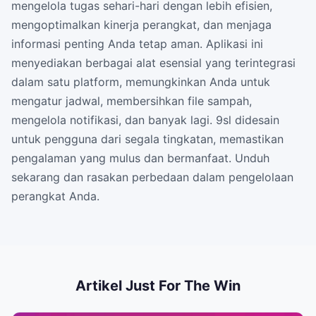
mengelola tugas sehari-hari dengan lebih efisien,
mengoptimalkan kinerja perangkat, dan menjaga
informasi penting Anda tetap aman. Aplikasi ini
menyediakan berbagai alat esensial yang terintegrasi
dalam satu platform, memungkinkan Anda untuk
mengatur jadwal, membersihkan file sampah,
mengelola notifikasi, dan banyak lagi. 9sl didesain
untuk pengguna dari segala tingkatan, memastikan
pengalaman yang mulus dan bermanfaat. Unduh
sekarang dan rasakan perbedaan dalam pengelolaan
perangkat Anda.
Artikel Just For The Win