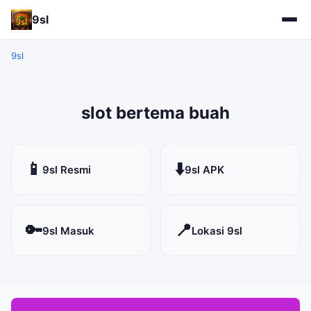
9sl
9sl
slot bertema buah
📱
⬇️
9sl Resmi
9sl APK
🔑
📍
9sl Masuk
Lokasi 9sl