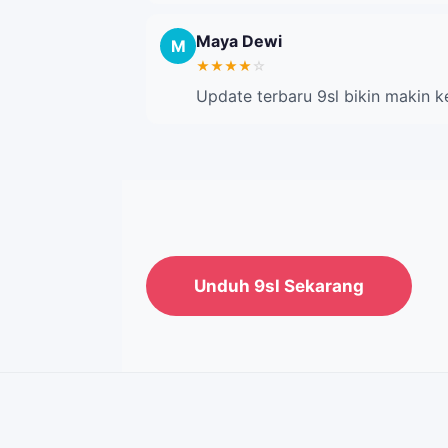
Maya Dewi
M
★
★
★
★
☆
Update terbaru 9sl bikin makin ke
Unduh 9sl Sekarang