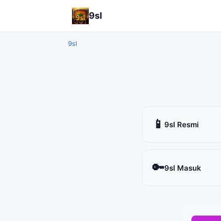
9sl
9sl
📱
9sl Resmi
🔑
9sl Masuk