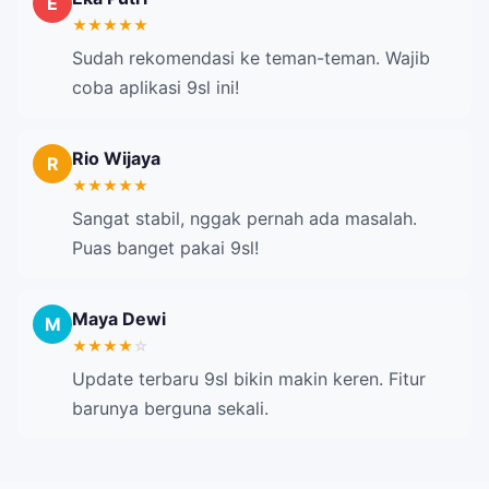
E
★
★
★
★
★
Sudah rekomendasi ke teman-teman. Wajib
coba aplikasi 9sl ini!
Rio Wijaya
R
★
★
★
★
★
Sangat stabil, nggak pernah ada masalah.
Puas banget pakai 9sl!
Maya Dewi
M
★
★
★
★
☆
Update terbaru 9sl bikin makin keren. Fitur
barunya berguna sekali.