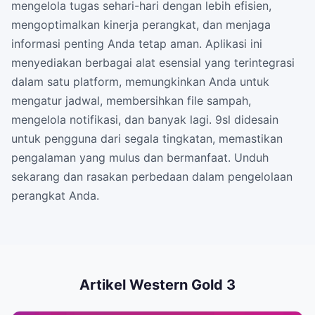
mengelola tugas sehari-hari dengan lebih efisien,
mengoptimalkan kinerja perangkat, dan menjaga
informasi penting Anda tetap aman. Aplikasi ini
menyediakan berbagai alat esensial yang terintegrasi
dalam satu platform, memungkinkan Anda untuk
mengatur jadwal, membersihkan file sampah,
mengelola notifikasi, dan banyak lagi. 9sl didesain
untuk pengguna dari segala tingkatan, memastikan
pengalaman yang mulus dan bermanfaat. Unduh
sekarang dan rasakan perbedaan dalam pengelolaan
perangkat Anda.
Artikel Western Gold 3