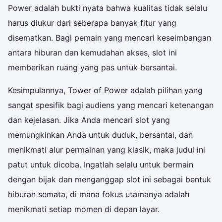
Power adalah bukti nyata bahwa kualitas tidak selalu
harus diukur dari seberapa banyak fitur yang
disematkan. Bagi pemain yang mencari keseimbangan
antara hiburan dan kemudahan akses, slot ini
memberikan ruang yang pas untuk bersantai.
Kesimpulannya, Tower of Power adalah pilihan yang
sangat spesifik bagi audiens yang mencari ketenangan
dan kejelasan. Jika Anda mencari slot yang
memungkinkan Anda untuk duduk, bersantai, dan
menikmati alur permainan yang klasik, maka judul ini
patut untuk dicoba. Ingatlah selalu untuk bermain
dengan bijak dan menganggap slot ini sebagai bentuk
hiburan semata, di mana fokus utamanya adalah
menikmati setiap momen di depan layar.