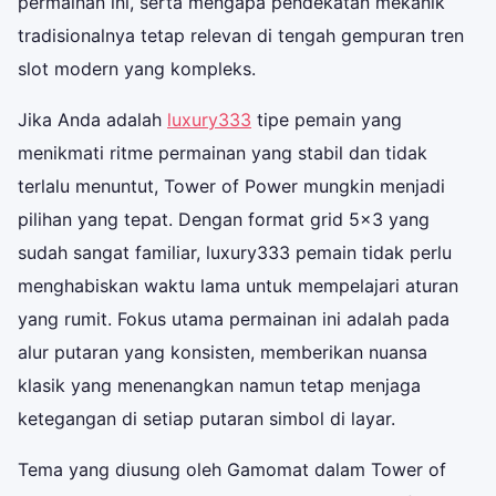
permainan ini, serta mengapa pendekatan mekanik
tradisionalnya tetap relevan di tengah gempuran tren
slot modern yang kompleks.
Jika Anda adalah
luxury333
tipe pemain yang
menikmati ritme permainan yang stabil dan tidak
terlalu menuntut, Tower of Power mungkin menjadi
pilihan yang tepat. Dengan format grid 5×3 yang
sudah sangat familiar, luxury333 pemain tidak perlu
menghabiskan waktu lama untuk mempelajari aturan
yang rumit. Fokus utama permainan ini adalah pada
alur putaran yang konsisten, memberikan nuansa
klasik yang menenangkan namun tetap menjaga
ketegangan di setiap putaran simbol di layar.
Tema yang diusung oleh Gamomat dalam Tower of