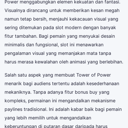
Power menggabungkan elemen kekuatan dan fantasi.
Visualnya dirancang untuk memberikan kesan megah
namun tetap bersih, menjauhi kekacauan visual yang
sering ditemukan pada slot modern dengan banyak
fitur tambahan. Bagi pemain yang menyukai desain
minimalis dan fungsional, slot ini menawarkan
pengalaman visual yang memanjakan mata tanpa
harus merasa kewalahan oleh animasi yang berlebihan.
Salah satu aspek yang membuat Tower of Power
menarik bagi audiens tertentu adalah kesederhanaan
mekaniknya. Tanpa adanya fitur bonus buy yang
kompleks, permainan ini mengandalkan mekanisme
paylines tradisional. Ini adalah kabar baik bagi pemain
yang lebih memilih untuk mengandalkan
keberuntungan di putaran dasar daripada harus