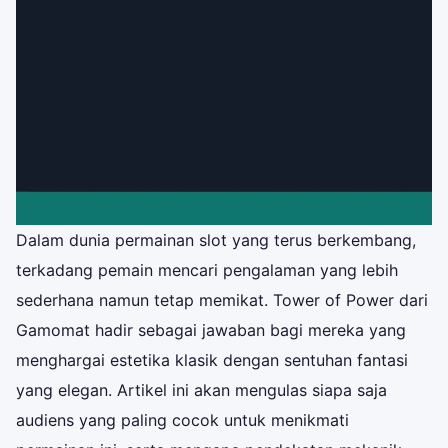
Dalam dunia permainan slot yang terus berkembang,
terkadang pemain mencari pengalaman yang lebih
sederhana namun tetap memikat. Tower of Power dari
Gamomat hadir sebagai jawaban bagi mereka yang
menghargai estetika klasik dengan sentuhan fantasi
yang elegan. Artikel ini akan mengulas siapa saja
audiens yang paling cocok untuk menikmati