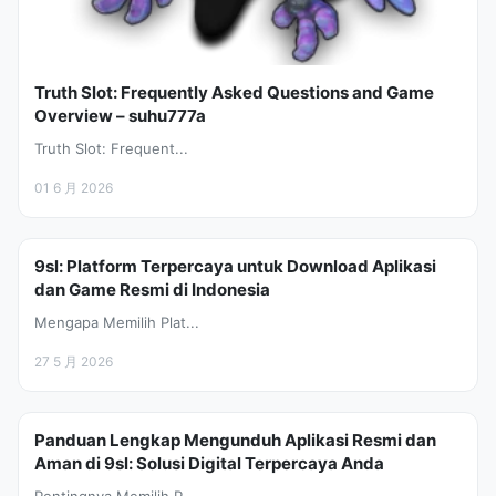
Truth Slot: Frequently Asked Questions and Game
Overview – suhu777a
Truth Slot: Frequent...
01 6 月 2026
9sl: Platform Terpercaya untuk Download Aplikasi
dan Game Resmi di Indonesia
Mengapa Memilih Plat...
27 5 月 2026
Panduan Lengkap Mengunduh Aplikasi Resmi dan
Aman di 9sl: Solusi Digital Terpercaya Anda
Pentingnya Memilih P...